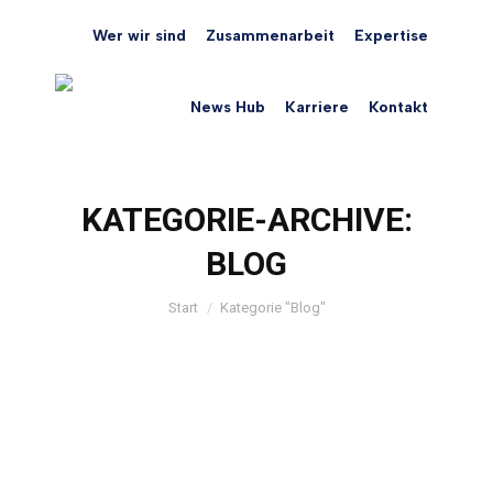
Wer wir sind
Zusammenarbeit
Expertise
News Hub
Karriere
Kontakt
KATEGORIE-ARCHIVE:
BLOG
Sie befinden sich hier:
Start
Kategorie "Blog"