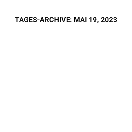
TAGES-ARCHIVE:
MAI 19, 2023
Sie befinden sich hier:
Treffen Sie uns auf dem Fokustag SAP
HANA der Energieforen Leipzig
Blog
,
Events & Webinare
Von
Sascha Puschel
Mai 19, 2023
Treffen Sie uns auf dem Fokustag SAP HANA der