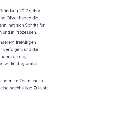
r Gründung 2017 gehört
und Oliver haben die
nn, hat sich Schritt für
n und in Prozessen.
serem freiwilligen
r verfolgen, und die
ondern darum,
s wir künftig weiter
nander, im Team und in
s eine nachhaltige Zukunft