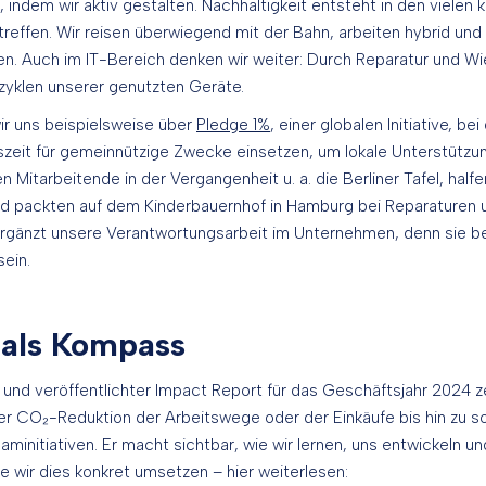
 indem wir aktiv gestalten. Nachhaltigkeit entsteht in den vielen
 treffen. Wir reisen überwiegend mit der Bahn, arbeiten hybrid und
n. Auch im IT-Bereich denken wir weiter: Durch Reparatur und 
zyklen unserer genutzten Geräte.
ir uns beispielsweise über
Pledge 1%
, einer globalen Initiative, be
eit für gemeinnützige Zwecke einsetzen, um lokale Unterstützung 
 Mitarbeitende in der Vergangenheit u. a. die Berliner Tafel, halfe
und packten auf dem Kinderbauernhof in Hamburg bei Reparaturen 
rgänzt unsere Verantwortungsarbeit im Unternehmen, denn sie b
sein.
 als Kompass
r und veröffentlichter Impact Report für das Geschäftsjahr 2024 z
 der CO₂-Reduktion der Arbeitswege oder der Einkäufe bis hin zu
initiativen. Er macht sichtbar, wie wir lernen, uns entwickeln und
e wir dies konkret umsetzen – hier weiterlesen: