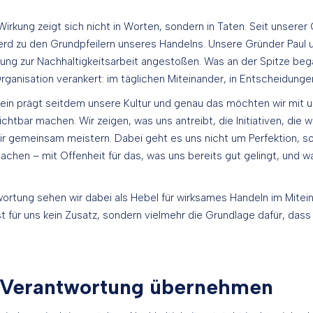
Wirkung zeigt sich nicht in Worten, sondern in Taten. Seit unsere
erd zu den Grundpfeilern unseres Handelns. Unsere Gründer Paul 
htung zur Nachhaltigkeitsarbeit angestoßen. Was an der Spitze bega
rganisation verankert: im täglichen Miteinander, in Entscheidunge
n prägt seitdem unsere Kultur und genau das möchten wir mit un
htbar machen. Wir zeigen, was uns antreibt, die Initiativen, die wi
ir gemeinsam meistern. Dabei geht es uns nicht um Perfektion, s
achen – mit Offenheit für das, was uns bereits gut gelingt, und wa
ortung sehen wir dabei als Hebel für wirksames Handeln im Mitei
ist für uns kein Zusatz, sondern vielmehr die Grundlage dafür, das
Verantwortung übernehmen