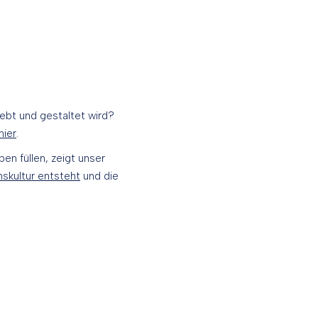
lebt und gestaltet wird?
hier
.
en füllen, zeigt unser
skultur entsteht
und die