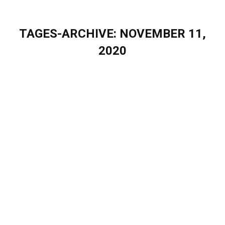
TAGES-ARCHIVE:
NOVEMBER 11,
2020
Sie befinden sich hier:
Du darfst – Digitalisierung jetzt!
Blog
Von
Elisa Hoeppner
November 11, 2020
Du darfst – Digitalisierung jetzt! Save the Date – 20.