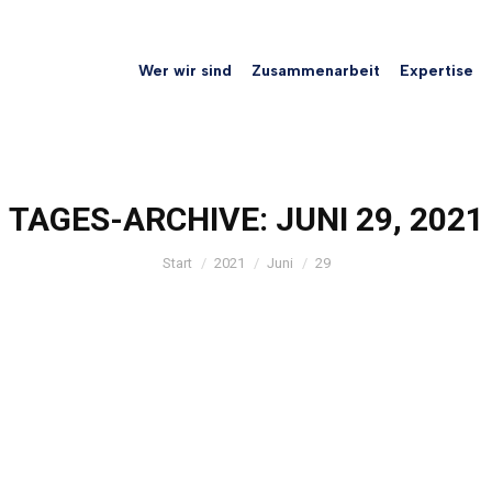
Wer wir sind
Zusammenarbeit
Expertise
TAGES-ARCHIVE:
JUNI 29, 2021
Sie befinden sich hier:
Start
2021
Juni
29