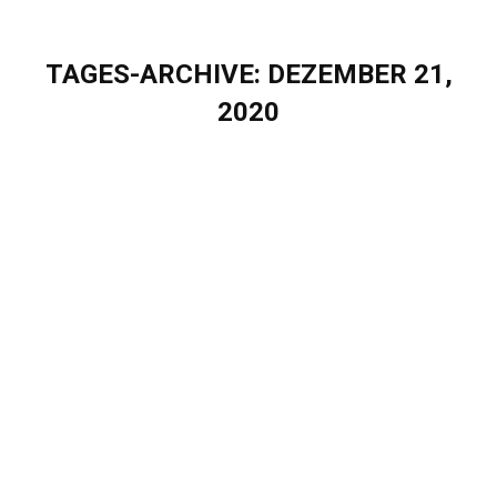
TAGES-ARCHIVE:
DEZEMBER 21,
2020
Sie befinden sich hier:
Eigenherd wünscht Frohe Weihnachten
Blog
Von
Elisa Hoeppner
Dezember 21, 2020
Eigenherd wünscht Frohe Weihnachten Wir