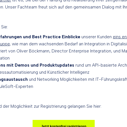
artner
ist es, Sie bei der Planung und Realisierung Ihrer zeitgemäß
en. Unser Fachteam freut sich auf den gemeinsamen Dialog mit Ihn
 Sie:
fahrungen und Best Practice Einblicke
unserer Kunden
eins en
ruppe
, wie man dem wachsenden Bedarf an Integration in Digitalis
rt von Oliver Böckmann, Director Enterprise Integration, und Ma
ration
ons mit Demos und Produktupdates
rund um API-basierte Arch
essautomatisierung und Künstlicher Intelligenz
ungsaustausch
und Networking Möglichkeiten mit IT-Führungskräft
MuleSoft-Experten
er Möglichkeit zur Registrierung gelangen Sie hier:
Jetzt kostenfrei registrieren