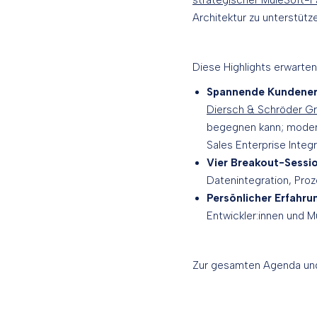
strategischer MuleSoft-P
Architektur zu unterstütz
Diese Highlights erwarten
Spannende
Kundener
Diersch & Schröder G
begegnen kann; moderie
Sales Enterprise Integ
Vier Breakout-Sessi
Datenintegration, Proz
Persönlicher Erfahr
Entwickler:innen und 
Zur gesamten Agenda und d