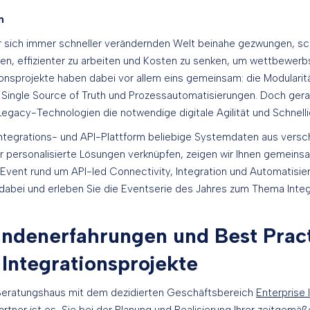
n
r sich immer schneller verändernden Welt beinahe gezwungen, sch
n, effizienter zu arbeiten und Kosten zu senken, um wettbewerbs
ionsprojekte haben dabei vor allem eins gemeinsam: die Modulari
 Single Source of Truth und Prozessautomatisierungen. Doch gerad
acy-Technologien die notwendige digitale Agilität und Schnelligk
 Integrations- und API-Plattform beliebige Systemdaten aus vers
r personalisierte Lösungen verknüpfen, zeigen wir Ihnen gemeins
vent rund um API-led Connectivity, Integration und Automatisi
 dabei und erleben Sie die Eventserie des Jahres zum Thema Integr
ndenerfahrungen und Best Pract
 Integrationsprojekte
 Beratungshaus mit dem dezidierten Geschäftsbereich
Enterprise 