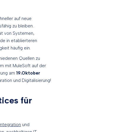
neller auf neue
fähig zu bleiben.
tät von Systemen,
e in etablierteren
eit häufig ein.
chiedenen Quellen zu
am mit MuleSoft auf der
erung am
19.Oktober
ation und Digitalisierung!
ices für
Integration
und