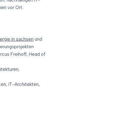
en, nachhaltigen IT-
en vor Ort.
ergie in sachsen
und
ierungsprojekten
rcus Freihoff, Head of
itekturen,
en, IT-Architekten,