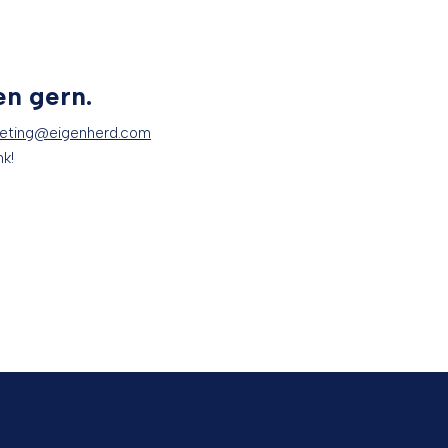
en gern.
eting@eigenherd.com
nk!