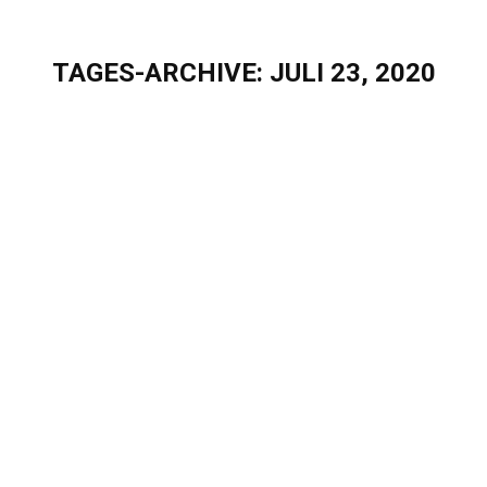
TAGES-ARCHIVE:
JULI 23, 2020
Sie befinden sich hier:
Unser dualer Student unterwegs in Tokyo
Blog
Von
Elisa Hoeppner
Juli 23, 2020
Unser dualer Student unterwegs in Tokyo Motivation
für die Zukunft kommend aus der Vergangenheit –
Wir möchten euch gerne mitnehmen auf einen