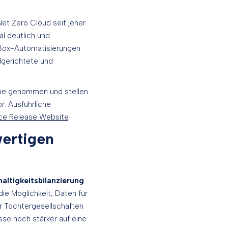
et Zero Cloud seit jeher.
l deutlich und
-Box-Automatisierungen
elgerichtete und
Lupe genommen und stellen
r. Ausführliche
orce Release Website
.
wertigen
altigkeitsbilanzierung
die Möglichkeit, Daten für
er Tochtergesellschaften
se noch stärker auf eine