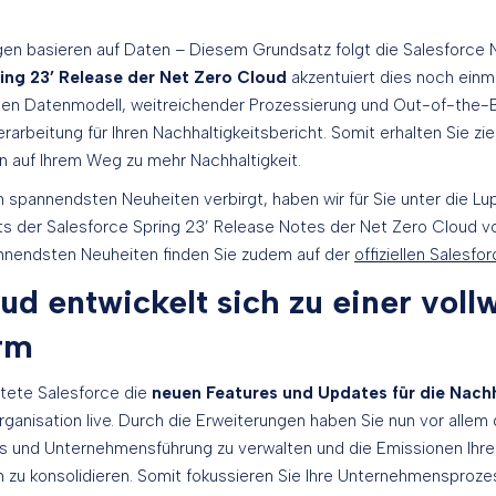
en basieren auf Daten – Diesem Grundsatz folgt die Salesforce N
ing 23’ Release der Net Zero Cloud
akzentuiert dies noch einma
uen Datenmodell, weitreichender Prozessierung und Out-of-the
rarbeitung für Ihren Nachhaltigkeitsbericht. Somit erhalten Sie zi
 auf Ihrem Weg zu mehr Nachhaltigkeit.
n spannendsten Neuheiten verbirgt, haben wir für Sie unter die 
hts der Salesforce Spring 23’ Release Notes der Net Zero Cloud vo
nnendsten Neuheiten finden Sie zudem auf der
offiziellen Salesf
ud entwickelt sich zu einer voll
rm
ete Salesforce die
neuen Features und Updates für die Nachh
rganisation live. Durch die Erweiterungen haben Sie nun vor allem 
les und Unternehmensführung zu verwalten und die Emissionen Ihr
 zu konsolidieren. Somit fokussieren Sie Ihre Unternehmensprozes