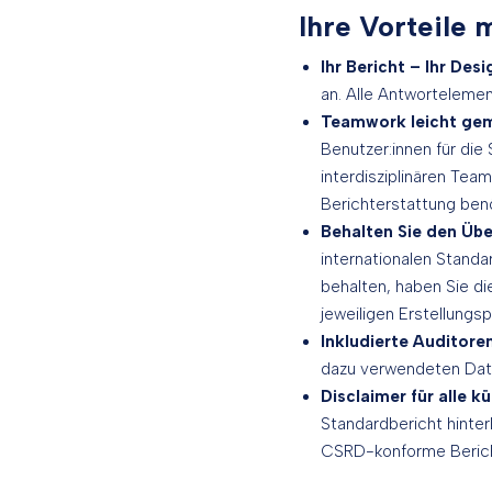
Ihre Vorteile
Ihr Bericht – Ihr Desi
an. Alle Antworteleme
Teamwork leicht ge
Benutzer:innen für di
interdisziplinären Tea
Berichterstattung benö
Behalten Sie den Übe
internationalen Stand
behalten, haben Sie di
jeweiligen Erstellung
Inkludierte Auditore
dazu verwendeten Daten
Disclaimer für alle 
Standardbericht hinter
CSRD-konforme Berich