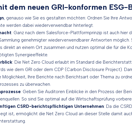
 mit dem neuen GRI-konformen ESG-B
gn
, genauso wie Sie es gestalten möchten: Ordnen Sie Ihre Antwo
nte werden dabei wiederverwendbar hinterlegt.
macht
: Ganz nach dem Salesforce-Plattformprinzip ist auch hier d
e Sammlung genehmigter wiederverwendbarer Antworten möglich. S
ms direkt an einem Ort zusammen und nutzen optimal die für die K
tigten Synergieeffekte.
rblick
: Die Net Zero Cloud erlaubt im Standard die Berichtersta
ards wie dem GRI oder dem CDP (Carbon Disclosure Project). Dam
e Möglichkeit, Ihre Berichte nach Berichtsart oder Thema zu ordn
sprozesses zu überwachen.
nprozesse
: Geben Sie Auditoren Einblicke in den Prozess der Ber
quellen. So sind Sie optimal auf die Wirtschaftsprüfung vorberei
künftigen CSRD-berichtspflichtigen Unternehmen
: Da die CSRD
legt ist, ermöglicht die Net Zero Cloud an dieser Stelle damit auc
terstattung.