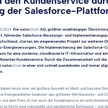
d den Kundenservice dur
g der Salesforce-Plattf
10.2024.
Die natur
strom
AG, größter unabhängiger Ökostroma
, führender Salesforce-Beratungs- und Implementierungspar
utschland, starten ein wegweisendes Projekt zur weiteren Di
o-Energieversorgers. Die Implementierung der Salesforce-
asis für eine moderne, cloudbasierte IT-Infrastruktur und ei
ffizienten Kundenservice. Durch die Zusammenarbeit soll die
i natur
strom
in einer sich schnell wandelnden und immer digi
n.
 haben heute eine viel größere Auswahl im Markt und bessere We
 Für Energieanbieter bedeutet das größeren Wettbewerbs- und Di
 und dem Preis ist hier auch der Kundenservice ein entscheidend
n zu Recht eine individuelle und ganzheitliche Betreuung – und d