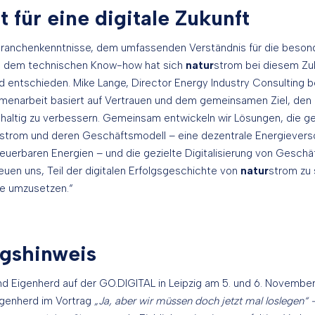
t für eine digitale Zukunft
 Branchenkenntnisse, dem umfassenden Verständnis für die beso
nd dem technischen Know-how hat sich
natur
strom bei diesem Zuk
 entschieden. Mike Lange, Director Energy Industry Consulting b
menarbeit basiert auf Vertrauen und dem gemeinsamen Ziel, den
haltig zu verbessern. Gemeinsam entwickeln wir Lösungen, die ge
strom und deren Geschäftsmodell – eine dezentrale Energievers
neuerbaren Energien – und die gezielte Digitalisierung von Gesch
reuen uns, Teil der digitalen Erfolgsgeschichte von
natur
strom zu
te umzusetzen.“
ngshinweis
nd Eigenherd auf der GO.DIGITAL in Leipzig am 5. und 6. Novemb
igenherd im Vortrag
„Ja, aber wir müssen doch jetzt mal loslegen“ –