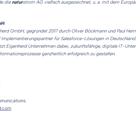
de die
natur
strom AG vielfach ausgezeichnet, u. a. mit dem Europäi
bH
nherd GmbH, gegründet 2017 durch Oliver Böckmann und Paul Herrma
Implementierungspartner für Salesforce-Lösungen in Deutschland. 
ützt Eigenherd Unternehmen dabei, zukunftsfähige, digitale IT-Unt
formationsprozesse ganzheitlich erfolgreich zu gestalten.
e
mmunications
d.com