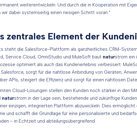
permanent weiterentwickeln. Und durch die in Kooperation mit Eig
ir dabei systemseitig einen riesigen Schritt voran.“
ls zentrales Element der Kunden
kts steht die Salesforce-Plattform als ganzheitliches CRM-System
oud, Service Cloud, OmniStudio und MuleSoft baut
natur
strom ein
rozesse optimiert als auch das Kundenerlebnis verbessert. MuleSo
n Salesforce, sorgt für die nahtlose Anbindung von Geräten, Anw
 APIs, steigert die Effizienz und sorgt für einen nahtlosen Date
mten Cloud-Lösungen stellen den Kunden noch stärker in den Mitt
d
natur
strom in der Lage sein, bestehende und zukünftige Kunde
er einzigen, integrierten Plattform abzuwickeln. Dies ermöglicht
ie und schafft die Grundlage für eine personalisierte und bedar
den – in Echtzeit und abteilungsübergreifend.