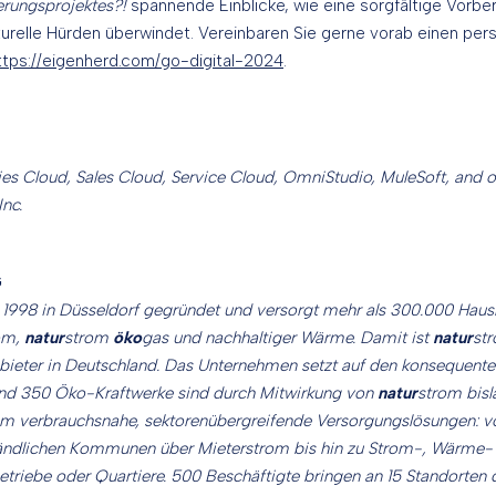
erungsprojektes?!
spannende Einblicke, wie eine sorgfältige Vorber
turelle Hürden überwindet. Vereinbaren Sie gerne vorab einen per
ttps://eigenherd.com/go-digital-2024
.
ities Cloud, Sales Cloud, Service Cloud, OmniStudio, MuleSoft, and 
Inc.
G
1998 in Düsseldorf gegründet und versorgt mehr als 300.000 Haus
om,
natur
strom
öko
gas und nachhaltiger Wärme. Damit ist
natur
st
eter in Deutschland. Das Unternehmen setzt auf den konsequente
und 350 Öko-Kraftwerke sind durch Mitwirkung von
natur
strom bisl
om verbrauchsnahe, sektorenübergreifende Versorgungslösungen: v
ändlichen Kommunen über Mieterstrom bis hin zu Strom-, Wärme-
etriebe oder Quartiere. 500 Beschäftigte bringen an 15 Standorten