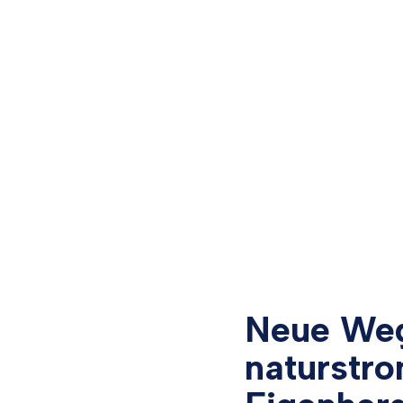
Neue Wege
natur
stro