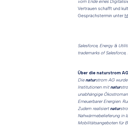
vom Ende eines Digitalisi
Vertrauen schafft und kul
Gesprächstermin unter
h
Salesforce, Energy & Util
trademarks of Salesforce, 
Über die naturstrom A
Die
natur
strom AG wurde 
Institutionen mit
natur
str
unabhängige Ökostromanbi
Erneuerbarer Energien. R
Zudem realisiert
natur
str
Nahwärmebelieferung in l
Mobilitätsangeboten für B