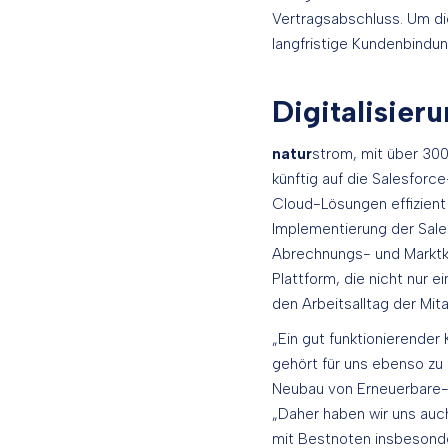
Vertragsabschluss. Um die
langfristige Kundenbind
Digitalisier
natur
strom, mit über 30
künftig auf die Salesfor
Cloud-Lösungen effizient 
Implementierung der Sale
Abrechnungs- und Marktko
Plattform, die nicht nur 
den Arbeitsalltag der Mita
„Ein gut funktionierender
gehört für uns ebenso zu
Neubau von Erneuerbare-E
„Daher haben wir uns auch
mit Bestnoten insbesond