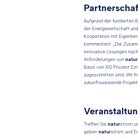
Partnerschaf
Aufgrund der fundierten
der Energiewirtschaft u
Kooperation mit Eigenherd
kommentiert: „Die Zusam
innovative Lösungen nach
Anforderungen von
natur
Basis von 100 Prozent Er
zugeschnitten sind. Wir f
zukunftsweisende Projek
Veranstaltu
Treffen Sie
natur
strom u
geben
natur
strom und E