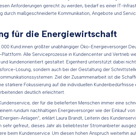
sen Anforderungen gerecht zu werden, bedarf es einer IT-Infrastr
ung durch maßgeschneiderte Kommunikation, Angebote und Servic
ung für die Energiewirtschaft
0.000 Kund:innen größter unabhängiger Öko-Energieversorger Deu
ce-Plattform. Alle Serviceprozesse in Kundencenter und Vertrieb 
und kundenorientiert gestaltet. Eigenherd unterstützt dabei nicht 
sforce-Lösung, sondern auch bei der Gestaltung der Schnittstel
mmunikationssystemen. Ziel der Zusammenarbeit ist die Schaffu
eine stärkere Fokussierung auf die individuellen Kundenbedürfniss
rbeitenden deutlich erleichtert.
 Kundenservice, der für die belieferten Menschen immer eine schne
 einem rundum nachhaltigen Energieversorger wie der Einkauf vo
nergien-Anlagen“, erklärt Laura Brandt, Leiterin des Kundenserv
 sehr gefreut, dieses Jahr als beliebtester Stromanbieter ausge
ere beim Kundenservice. Um diesen hohen Anspruch weiterhin au