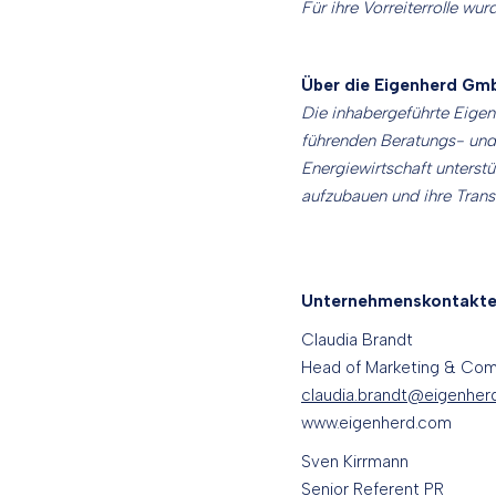
Für ihre Vorreiterrolle wur
Über die Eigenherd Gm
Die inhabergeführte Eige
führenden Beratungs- und 
Energiewirtschaft unterst
aufzubauen und ihre Trans
Unternehmenskontakt
Claudia Brandt
Head of Marketing & Co
claudia.brandt@eigenher
www.eigenherd.com
Sven Kirrmann
Senior Referent PR