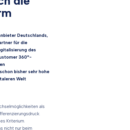
ch die
orm
nbieter Deutschlands,
tner für die
gitalisierung des
Customer 360°-
nen
 schon bisher sehr hohe
taleren Welt
chselmöglichkeiten als
fferenzierungsdruck.
es Kriterium.
as nicht nur beim