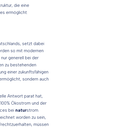
uktur, die eine
es ermöglicht.
tschlands, setzt dabei
werden so mit modernen
nur generell bei der
len zu bestehenden
ng einer zukunftsfähigen
e ermöglicht, sondern auch
lle Antwort parat hat,
n 100% Ökostrom und der
ices bei
natur
strom.
zeichnet worden zu sein,
frechtzuerhalten, müssen