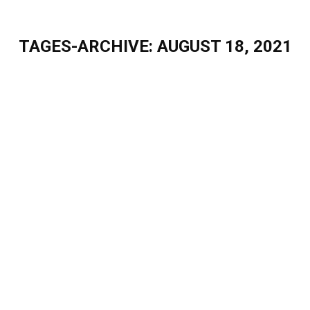
TAGES-ARCHIVE:
AUGUST 18, 2021
Sie befinden sich hier:
Rückblick auf unser Eigenherde-
Familientreffen am 13.08.2021
Blog
Von
Sascha Puschel
August 18, 2021
Rückblick auf unser Eigenherde-Familientreffen am
13.08.2021 Passend zum tollen Sommerwetter traf