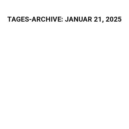
TAGES-ARCHIVE:
JANUAR 21, 2025
Sie befinden sich hier:
Teamzeiten bei Eigenherd: Raum für
Austausch, Entwicklung und
Gemeinschaft
Blog
Von
Sascha Puschel
Januar 21, 2025
Teamzeiten bei Eigenherd: Raum für Austausch,