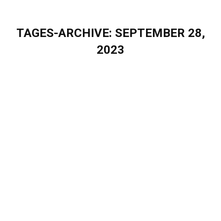
TAGES-ARCHIVE:
SEPTEMBER 28,
2023
Sie befinden sich hier:
Eigenherd auf der MuleConnect 2023 in
Berlin: Seien auch Sie dabei!
Blog
,
Events & Webinare
Von
Sascha Puschel
September 28, 2023