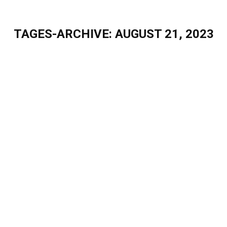
TAGES-ARCHIVE:
AUGUST 21, 2023
Sie befinden sich hier:
Familie und Beratung passen nicht
zusammen? Bei uns schon!
Blog
Von
Sascha Puschel
August 21, 2023
Familie und Beratung passen nicht zusammen? Bei
uns schon! In der heutigen Arbeitswelt gewinnt das