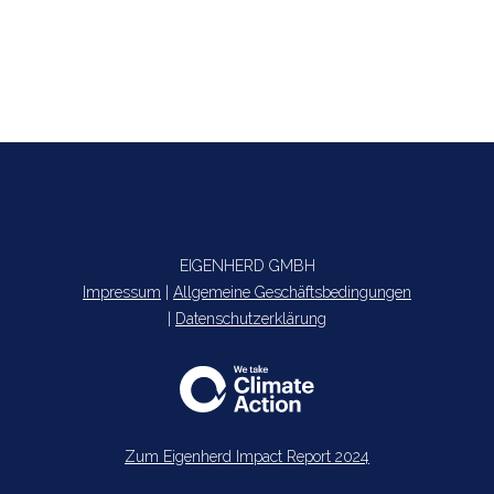
Pressemitteilung: Rootstock Software®
wählt Eigenherd als strategischen
Partner in der DACH Region
EIGENHERD GMBH
Impressum
|
Allgemeine Geschäftsbedingungen
|
Datenschutzerklärung
Zum Eigenherd Impact Report 2024