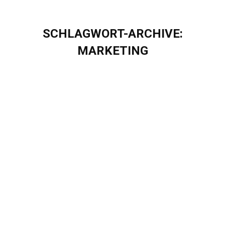
SCHLAGWORT-ARCHIVE:
MARKETING
Sie befinden sich hier:
5 Monate Praktikum bei Eigenherd:
Meine Projekte & Erfahrungen
Blog
Von
Sascha Puschel
Dezember 17, 2021
5 Monate Praktikum bei Eigenherd: Meine Projekte &