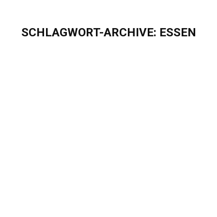
SCHLAGWORT-ARCHIVE:
ESSEN
Sie befinden sich hier:
Eigenherd auf der E-world 2026
Blog
,
Events & Webinare
Von
Sascha Puschel
Dezember 18, 2025
Eigenherd auf der E-world 2026 10. bis 12. Februar
2026 | Messe Essen Vom 10. bis 12. Februar 2026