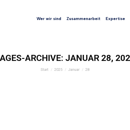
Wer wir sind
Zusammenarbeit
Expertise
AGES-ARCHIVE:
JANUAR 28, 20
Sie befinden sich hier:
Start
2025
Januar
28