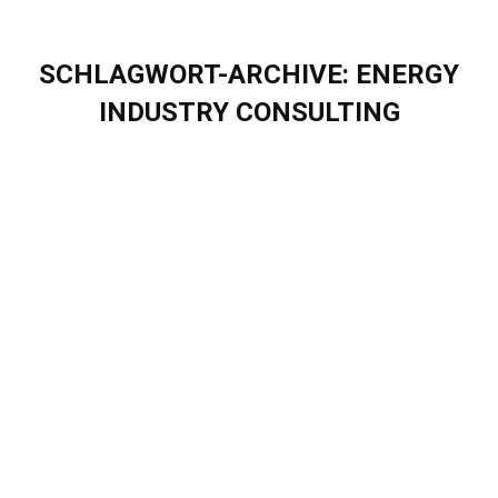
SCHLAGWORT-ARCHIVE:
ENERGY
INDUSTRY CONSULTING
Sie befinden sich hier:
Eigenherd und items bündeln Kräfte für
digitale Transformation der
Energiebranche
Presse
Von
Sascha Puschel
Februar 12, 2024