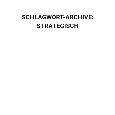
SCHLAGWORT-ARCHIVE:
STRATEGISCH
Sie befinden sich hier:
Eigenherd erhält Auszeichnung MuleSoft
Central Europe Partner of the Year
Blog
,
Presse
Von
Sascha Puschel
März 25, 2022
Eigenherd erhält Auszeichnung MuleSoft Central