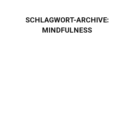
SCHLAGWORT-ARCHIVE:
MINDFULNESS
Sie befinden sich hier:
Mindfulness & Resilience Coaching bei
Eigenherd – Wir legen Wert auf
Achtsamkeit!
Blog
Von
Sascha Puschel
September 6, 2021