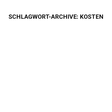
SCHLAGWORT-ARCHIVE:
KOSTEN
Sie befinden sich hier:
Aktuelle Studie zeigt: Unternehmen
erzielen durchschnittlich 25 Prozent
Kosteneinsparungen durch den Einsatz
von Salesforce
Blog
Von
Sascha Puschel
März 24, 2023