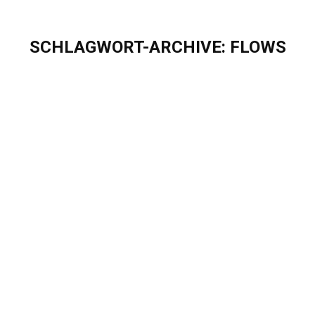
SCHLAGWORT-ARCHIVE:
FLOWS
Sie befinden sich hier:
Salesforce Flows lösen die bisherigen
Automatisierungsfunktionalitäten
Process Builder und Workflow Rules ab:
Das gilt es jetzt zu beachten
Blog
,
Mediathek
Von
Sascha Puschel