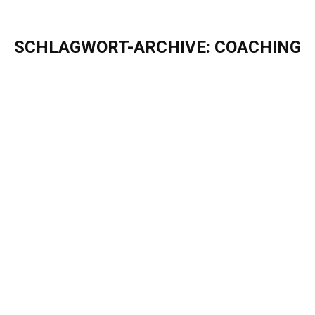
SCHLAGWORT-ARCHIVE:
COACHING
Sie befinden sich hier:
Mindfulness & Resilience Coaching bei
Eigenherd – Wir legen Wert auf
Achtsamkeit!
Blog
Von
Sascha Puschel
September 6, 2021
Mindfulness & Resilience Coaching bei Eigenherd –