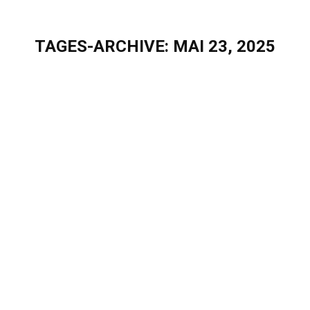
TAGES-ARCHIVE:
MAI 23, 2025
Sie befinden sich hier:
Treffen Sie Eigenherd auf dem
Sustainability Summit 2025 und erleben
Sie die Zukunft des digitalen ESG-
Managements
Events & Webinare
Von
Sascha Puschel