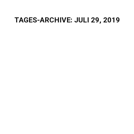
TAGES-ARCHIVE:
JULI 29, 2019
Sie befinden sich hier:
#EqualityForAll
Blog
Von
Elisa Hoeppner
Juli 29, 2019
#EqualityForAll Für uns ist nicht entscheidend
welche Sexualität Du lebst, welche Hautfarbe du
hast, welcher Religion Du angehörst und ob Du
Veganer bist oder nicht. Bei Eigenherd und