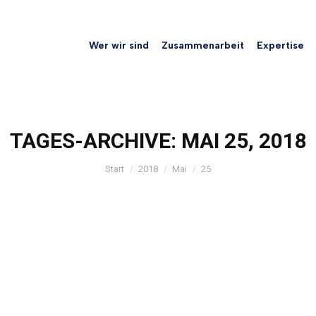
Wer wir sind
Zusammenarbeit
Expertise
TAGES-ARCHIVE:
MAI 25, 2018
Sie befinden sich hier:
Start
2018
Mai
25