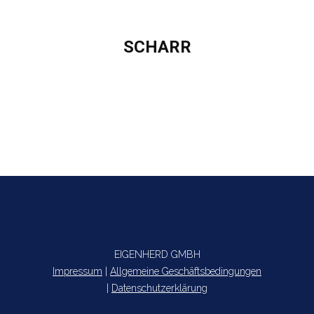
SCHARR
Sie befinden sich hier:
EIGENHERD GMBH
Impressum
|
Allgemeine Geschäftsbedingungen
|
Datenschutzerklärung