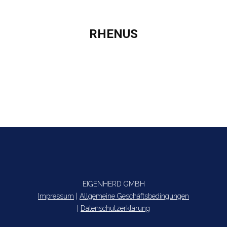
RHENUS
Sie befinden sich hier:
EIGENHERD GMBH
Impressum
|
Allgemeine Geschäftsbedingungen
|
Datenschutzerklärung