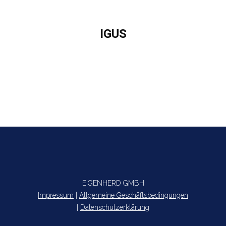
IGUS
Sie befinden sich hier:
EIGENHERD GMBH
Impressum
|
Allgemeine Geschäftsbedingungen
|
Datenschutzerklärung