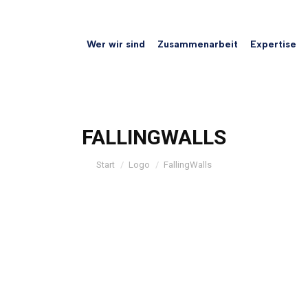
Wer wir sind
Zusammenarbeit
Expertise
FALLINGWALLS
Sie befinden sich hier:
Start
Logo
FallingWalls