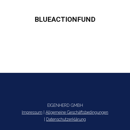
BLUEACTIONFUND
Sie befinden sich hier:
EIGENHERD GMBH
Impressum
|
Allgemeine Geschäftsbedingungen
|
Datenschutzerklärung