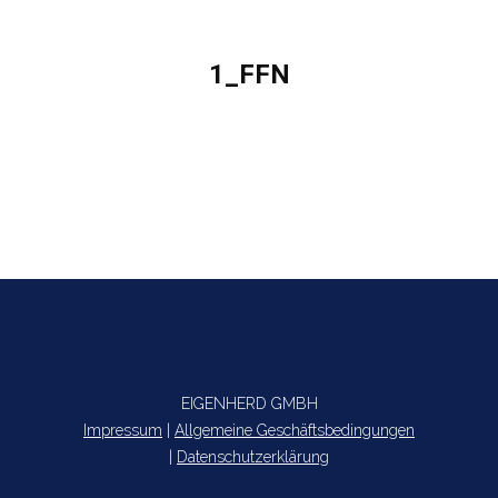
1_FFN
Sie befinden sich hier:
EIGENHERD GMBH
Impressum
|
Allgemeine Geschäftsbedingungen
|
Datenschutzerklärung