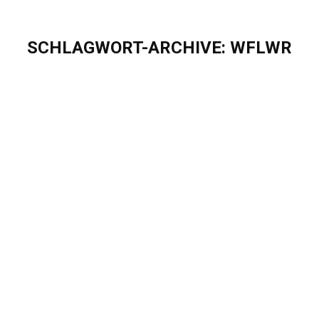
SCHLAGWORT-ARCHIVE:
WFLWR
Sie befinden sich hier:
Eigenherd beim Wings for Life World Run
2025 – gemeinsam Großes bewegen!
Blog
Von
Sascha Puschel
Mai 5, 2025
Eigenherd beim Wings for Life World Run 2025 –
gemeinsam Großes bewegen! Beim Wings for Life