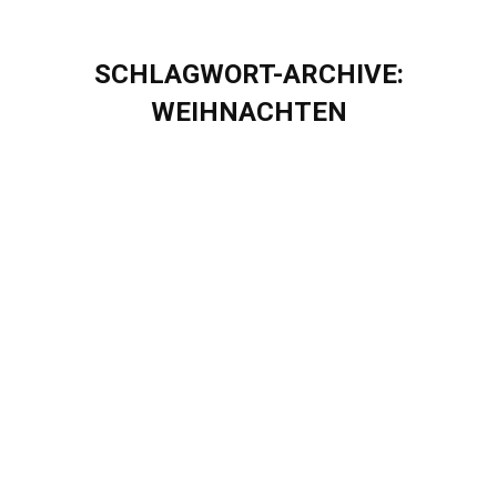
SCHLAGWORT-ARCHIVE:
WEIHNACHTEN
Sie befinden sich hier:
It’s Christmas Time: 4 regionale
Weihnachtsfeiern und 1 gemeinsames
Motto
Blog
Von
Sascha Puschel
Dezember 12, 2022