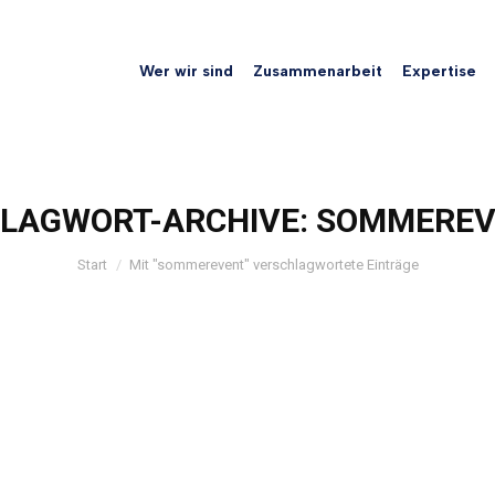
Wer wir sind
Zusammenarbeit
Expertise
LAGWORT-ARCHIVE:
SOMMEREV
Sie befinden sich hier:
Start
Mit "sommerevent" verschlagwortete Einträge