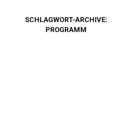
SCHLAGWORT-ARCHIVE:
PROGRAMM
Sie befinden sich hier:
Im Austausch gemeinsam wachsen: Das
Mentoring Programm bei Eigenherd
Blog
Von
Sascha Puschel
Januar 20, 2026
Im Austausch gemeinsam wachsen: Das Mentoring