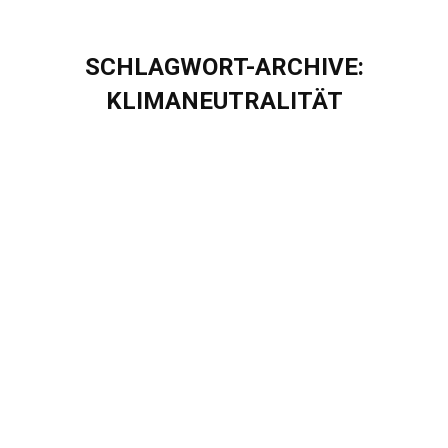
SCHLAGWORT-ARCHIVE:
KLIMANEUTRALITÄT
Sie befinden sich hier:
Unser Weg zur nachhaltigen
Transformation: Aktuelle Entwicklungen
bei der Salesforce Net Zero Cloud und
der Einsatz der Lösung bei Eigenherd