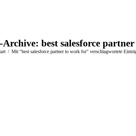
-Archive:
best salesforce partner
ie befinden sich hier:
tart
Mit "best salesforce partner to work for" verschlagwortete Einträ