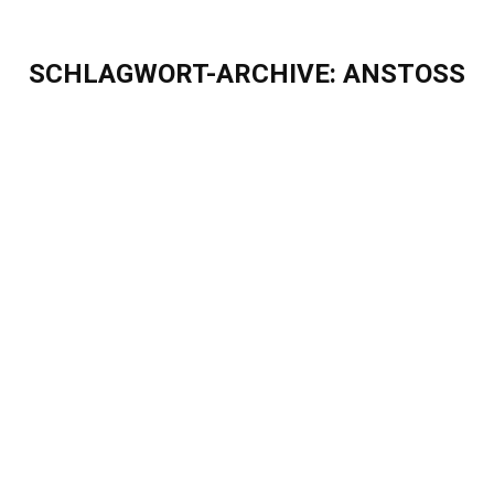
SCHLAGWORT-ARCHIVE:
ANSTOSS
Sie befinden sich hier:
Gemeinsam Zukunft gestalten: Der
Eigenherd Anstoß 2025 in Berlin
Blog
Von
Sascha Puschel
Februar 13, 2025
Gemeinsam Zukunft gestalten: Der Eigenherd
Anstoß 2025 in Berlin Im Januar war es wieder