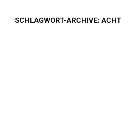
SCHLAGWORT-ARCHIVE:
ACHT
Sie befinden sich hier:
8 Jahre Eigenherd – Wir feiern
Geburtstag!
Blog
Von
Sascha Puschel
Februar 20, 2025
8 Jahre Eigenherd – Wir feiern Geburtstag! Happy
Birthday to us! Von einer Zwei-Personen-Schmiede