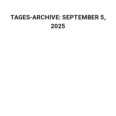
TAGES-ARCHIVE:
SEPTEMBER 5,
2025
Sie befinden sich hier:
Vorabend-Dinner zur GO.DIGITAL 2025
mit Eigenherd
Uncategorized
Von
Sascha Puschel
September 5, 2025