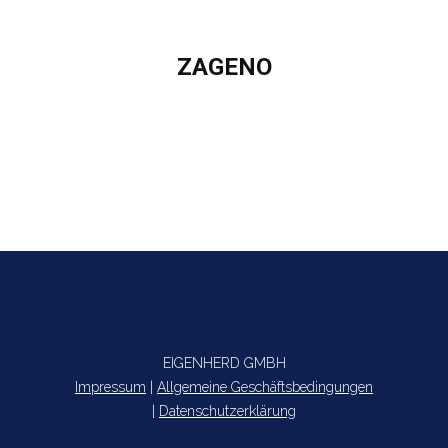
ZAGENO
Sie befinden sich hier:
EIGENHERD GMBH
Impressum
|
Allgemeine Geschäftsbedingungen
|
Datenschutzerklärung