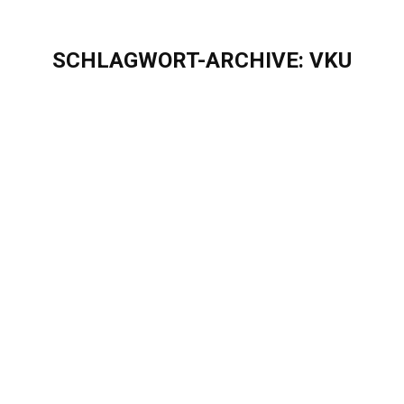
SCHLAGWORT-ARCHIVE:
VKU
Sie befinden sich hier:
Treffen Sie Eigenherd auf dem VKU-
Stadtwerkekongress 2025
Events & Webinare
Von
Sascha Puschel
August 13, 2025
Treffen Sie Eigenherd auf dem VKU-