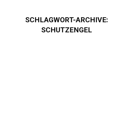
SCHLAGWORT-ARCHIVE:
SCHUTZENGEL
Sie befinden sich hier:
Webinar Aufzeichnung “Chancen der
Digitalisierung für gemeinnützige
Organisationen” ab sofort verfügbar
Mediathek
Von
Sascha Puschel
Juni 18, 2021