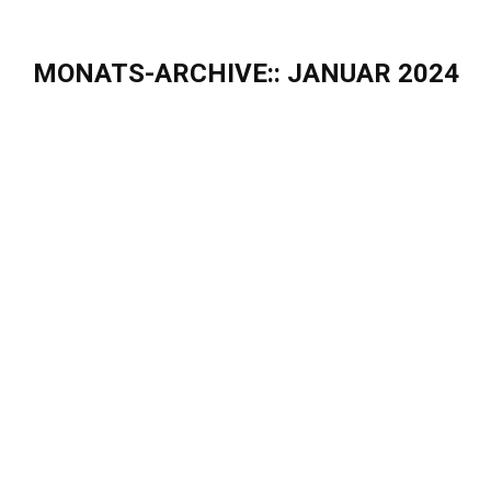
MONATS-ARCHIVE::
JANUAR 2024
Sie befinden sich hier:
Treffen Sie uns auf der E-World 2024
Events & Webinare
Von
Sascha Puschel
Januar 18, 2024
Treffen Sie uns auf der E-world 2024 🗓️ 20. – 22.
Februar 2024 📍 Messe Essen Das Event hat